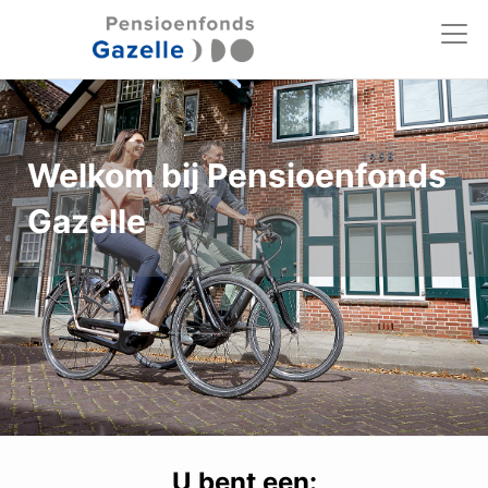
Welkom bij Pensioenfonds
Gazelle
U bent een: