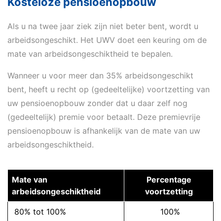
Kosteloze pensioenopbouw
Als u na twee jaar ziek zijn niet beter bent, wordt u
arbeidsongeschikt. Het UWV doet een keuring om de
mate van arbeidsongeschiktheid te bepalen.
Wanneer u voor meer dan 35% arbeidsongeschikt
bent, heeft u recht op (gedeeltelijke) voortzetting van
uw pensioenopbouw zonder dat u daar zelf nog
(gedeeltelijk) premie voor betaalt. Deze premievrije
pensioenopbouw is afhankelijk van de mate van uw
arbeidsongeschiktheid.
Mate van
Percentage
arbeidsongeschiktheid
voortzetting
80% tot 100%
100%