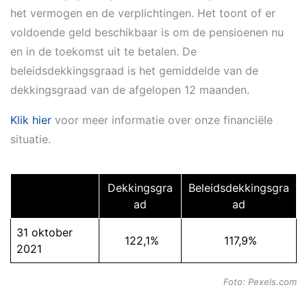
het vermogen en de verplichtingen. Het toont of er
voldoende geld beschikbaar is om de pensioenen nu
en in de toekomst uit te betalen. De
beleidsdekkingsgraad is het gemiddelde van de
dekkingsgraad van de afgelopen 12 maanden.
Klik hier
voor meer informatie over onze financiële
situatie.
Dekkingsgra
Beleidsdekkingsgra
ad
ad
31 oktober
122,1%
117,9%
2021
Foto: Pexels.com