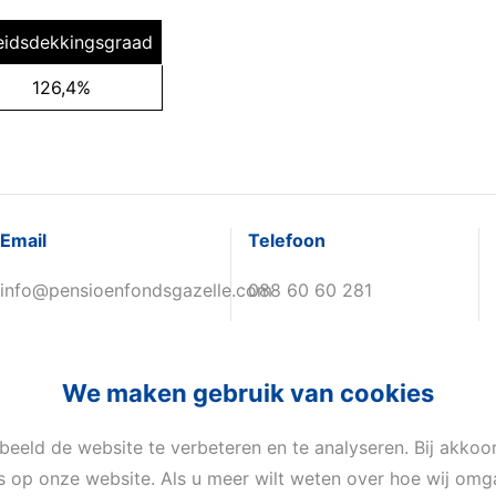
eidsdekkingsgraad
126,4%
Email
Telefoon
info@pensioenfondsgazelle.com
088 60 60 281
We maken gebruik van cookies
beeld de website te verbeteren en te analyseren. Bij akko
es op onze website. Als u meer wilt weten over hoe wij o