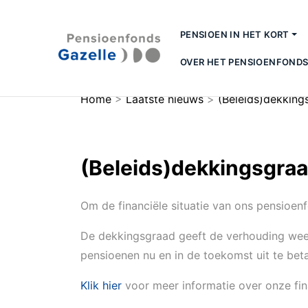
PENSIOEN IN HET KORT
OVER HET PENSIOENFOND
Home
>
Laatste nieuws
>
(Beleids)dekking
(Beleids)dekkingsgra
Om de financiële situatie van ons pensioen
De dekkingsgraad geeft de verhouding weer
pensioenen nu en in de toekomst uit te be
Klik hier
voor meer informatie over onze fina