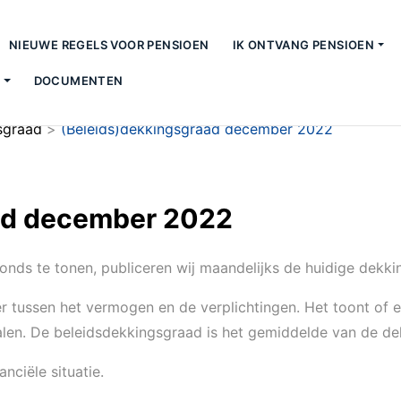
NIEUWE REGELS VOOR PENSIOEN
IK ONTVANG PENSIOEN
S
DOCUMENTEN
sgraad
>
(Beleids)dekkingsgraad december 2022
ad december 2022
fonds te tonen, publiceren wij maandelijks de huidige dekk
 tussen het vermogen en de verplichtingen. Het toont of 
talen. De beleidsdekkingsgraad is het gemiddelde van de 
nciële situatie.