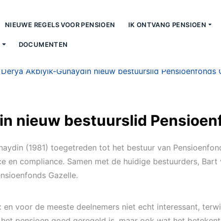
NIEUWE REGELS VOOR PENSIOEN
IK ONTVANG PENSIOEN
S
DOCUMENTEN
>
Derya Akbiyik-Gunaydin nieuw bestuurslid Pensioenfonds 
n nieuw bestuurslid Pensioen
din (1981) toegetreden tot het bestuur van Pensioenfonds 
ce en compliance. Samen met de huidige bestuurders, Bart
nsioenfonds Gazelle.
en voor de meeste deelnemers niet echt interessant, terwij
ls het pensioen goed geregeld is, maar ook wat het betekent