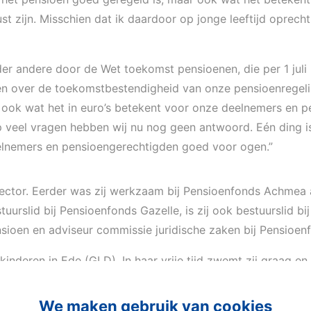
ust zijn. Misschien dat ik daardoor op jonge leeftijd oprec
er andere door de Wet toekomst pensioenen, die per 1 jul
 over de toekomstbestendigheid van onze pensioenregeling
ook wat het in euro’s betekent voor onze deelnemers en pe
eel vragen hebben wij nu nog geen antwoord. Eén ding is ze
elnemers en pensioengerechtigden goed voor ogen.”
ensector. Eerder was zij werkzaam bij Pensioenfonds Achmea
stuurslid bij Pensioenfonds Gazelle, is zij ook bestuurslid
Pensioen en adviseur commissie juridische zaken bij Pensioe
eren in Ede (GLD). In haar vrije tijd zwemt zij graag en is
 met de komst van Derya als nieuw bestuurslid en kijken uit 
We maken gebruik van cookies