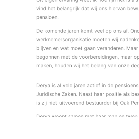
vind het belangrijk dat wij ons hiervan bew
pensioen.
De komende jaren komt veel op ons af. Ond
werknemersorganisatie moeten wij nadenken
blijven en wat moet gaan veranderen. Maar 
begonnen met de voorbereidingen, maar op v
maken, houden wij het belang van onze de
Derya is al vele jaren actief in de pensio
Juridische Zaken. Naast haar positie als be
is zij niet-uitvoerend bestuurder bij Oak 
Derya woont samen met haar man en twee kind
Wij als Pensioenfonds Gazelle zijn erg blij