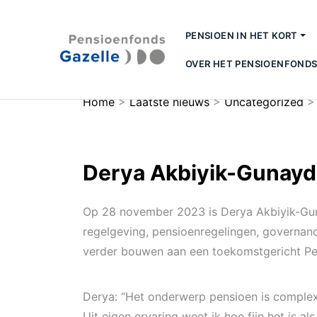
PENSIOEN IN HET KORT
OVER HET PENSIOENFOND
Home
>
Laatste nieuws
>
Uncategorized
Derya Akbiyik-Gunaydi
Op 28 november 2023 is Derya Akbiyik-Gunay
regelgeving, pensioenregelingen, governan
verder bouwen aan een toekomstgericht Pe
Derya: “Het onderwerp pensioen is complex 
Uit eigen ervaring weet ik hoe fijn het is a