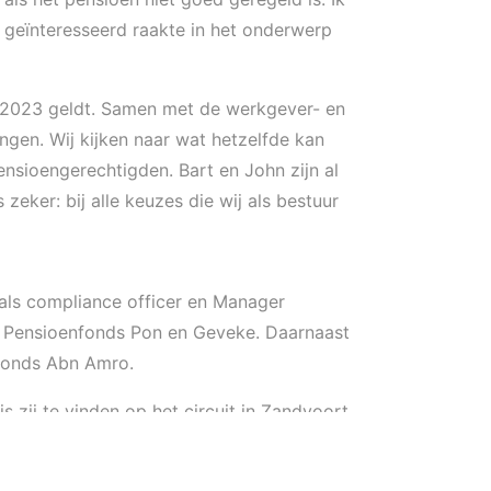
ht geïnteresseerd raakte in het onderwerp
i 2023 geldt. Samen met de werkgever- en
en. Wij kijken naar wat hetzelfde kan
nsioengerechtigden. Bart en John zijn al
ker: bij alle keuzes die wij als bestuur
 als compliance officer en Manager
 bij Pensioenfonds Pon en Geveke. Daarnaast
nfonds Abn Amro.
 zij te vinden op het circuit in Zandvoort.
naar een fijne samenwerking.