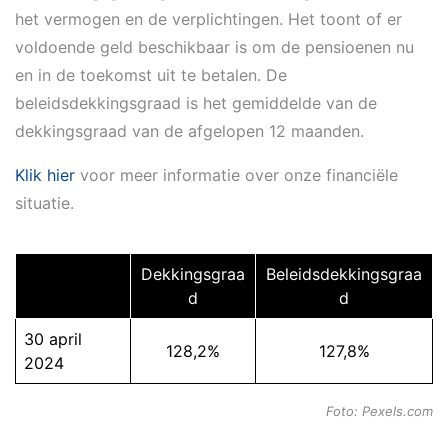
het vermogen en de verplichtingen. Het toont of er
voldoende geld beschikbaar is om de pensioenen nu
en in de toekomst uit te betalen. De
beleidsdekkingsgraad is het gemiddelde van de
dekkingsgraad van de afgelopen 12 maanden.
Klik hier
voor meer informatie over onze financiële
situatie.
Dekkingsgraa
Beleidsdekkingsgraa
d
d
30 april
128,2%
127,8%
2024
Foto: Pexels.com