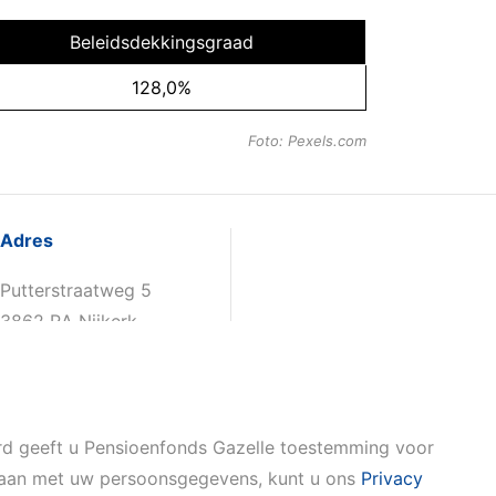
Beleidsdekkingsgraad
128,0%
Foto: Pexels.com
Adres
Putterstraatweg 5
3862 RA Nijkerk
ord geeft u Pensioenfonds Gazelle toestemming voor
mgaan met uw persoonsgegevens, kunt u ons
Privacy