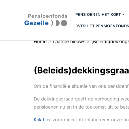
PENSIOEN IN HET KORT
OVER HET PENSIOENFOND
Home
>
Laatste nieuws
>
(Beleids)dekking
(Beleids)dekkingsgra
Om de financiële situatie van ons pensioen
De dekkingsgraad geeft de verhouding weer
pensioenen nu en in de toekomst uit te be
Klik hier
voor meer informatie over onze fina