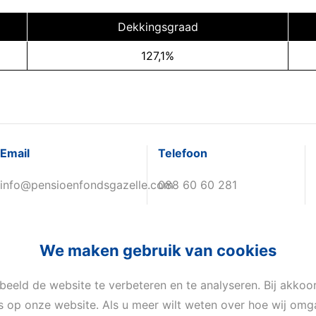
Dekkingsgraad
127,1%
Email
Telefoon
info@pensioenfondsgazelle.com
088 60 60 281
We maken gebruik van cookies
beeld de website te verbeteren en te analyseren. Bij akko
es op onze website. Als u meer wilt weten over hoe wij o