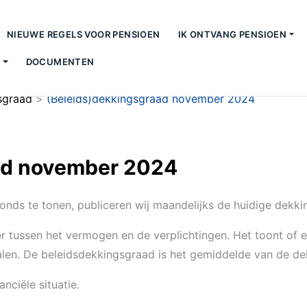
NIEUWE REGELS VOOR PENSIOEN
IK ONTVANG PENSIOEN
S
DOCUMENTEN
sgraad
>
(Beleids)dekkingsgraad november 2024
ad november 2024
fonds te tonen, publiceren wij maandelijks de huidige dekk
 tussen het vermogen en de verplichtingen. Het toont of 
talen. De beleidsdekkingsgraad is het gemiddelde van de 
nciële situatie.