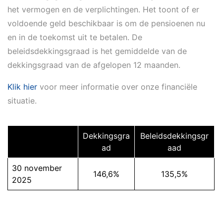
het vermogen en de verplichtingen. Het toont of er
voldoende geld beschikbaar is om de pensioenen nu
en in de toekomst uit te betalen. De
beleidsdekkingsgraad is het gemiddelde van de
dekkingsgraad van de afgelopen 12 maanden.
Klik hier
voor meer informatie over onze financiële
situatie.
Dekkingsgra
Beleidsdekkingsgr
ad
aad
30 november
146,6%
135,5%
2025