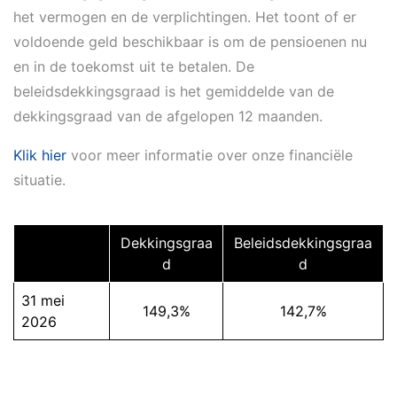
het vermogen en de verplichtingen. Het toont of er
voldoende geld beschikbaar is om de pensioenen nu
en in de toekomst uit te betalen. De
beleidsdekkingsgraad is het gemiddelde van de
dekkingsgraad van de afgelopen 12 maanden.
Klik hier
voor meer informatie over onze financiële
situatie.
Dekkingsgraa
Beleidsdekkingsgraa
d
d
31 mei
149,3%
142,7%
2026